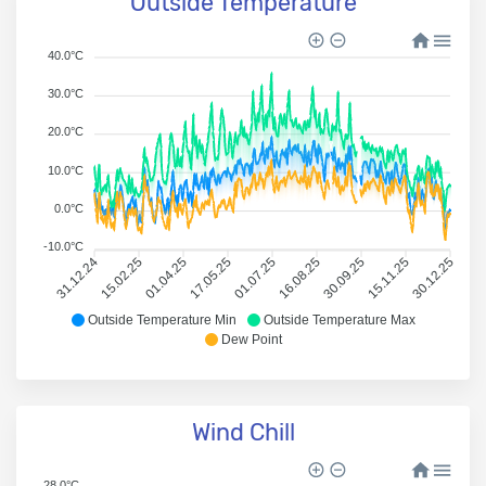
Outside Temperature
40.0°C
30.0°C
20.0°C
10.0°C
0.0°C
-10.0°C
31.12.24
15.02.25
01.04.25
17.05.25
01.07.25
16.08.25
30.09.25
15.11.25
30.12.25
Outside Temperature Min
Outside Temperature Max
Dew Point
Wind Chill
28.0°C