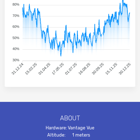
80%
70%
60%
50%
40%
30%
31.12.24
15.02.25
01.04.25
17.05.25
01.07.25
16.08.25
30.09.25
15.11.25
30.12.25
ABOUT
Hardware:
Vantage Vue
Altitude:
1 meters