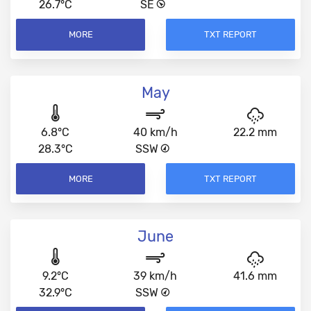
26.7°C
SE
MORE
TXT REPORT
May
6.8°C
40 km/h
22.2 mm
28.3°C
SSW
MORE
TXT REPORT
June
9.2°C
39 km/h
41.6 mm
32.9°C
SSW