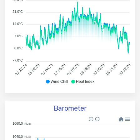
21.0°C
14.0°C
7.0°C
0.0°C
-7.0°C
31.12.24
15.02.25
01.04.25
17.05.25
01.07.25
16.08.25
30.09.25
15.11.25
30.12.25
Wind Chill
Heat Index
Barometer
1060.0 mbar
1040.0 mbar