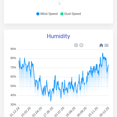
S
Wind Speed
Gust Speed
Humidity
90%
80%
70%
60%
50%
40%
30%
31.12.24
15.02.25
01.04.25
17.05.25
01.07.25
16.08.25
30.09.25
15.11.25
30.12.25