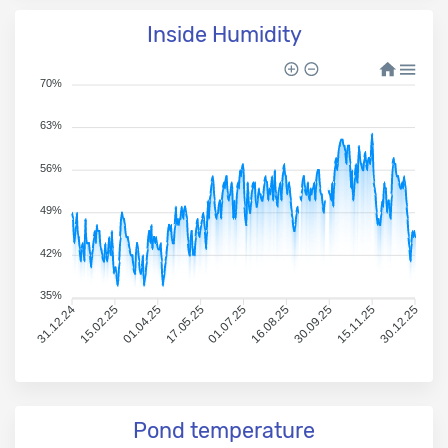
Inside Humidity
70%
63%
56%
49%
42%
35%
31.12.24
15.02.25
01.04.25
17.05.25
01.07.25
16.08.25
30.09.25
15.11.25
30.12.25
Pond temperature