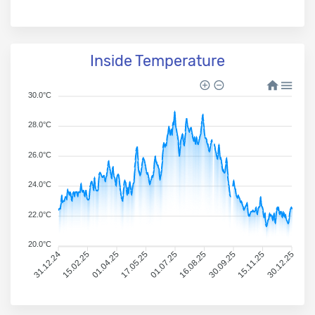
Inside Temperature
30.0°C
28.0°C
26.0°C
24.0°C
22.0°C
20.0°C
31.12.24
15.02.25
01.04.25
17.05.25
01.07.25
16.08.25
30.09.25
15.11.25
30.12.25