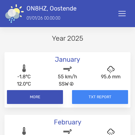
ON8HZ, Oostende
01/01/26 00:00:00
Year 2025
January
-1.8°C
55 km/h
95.6 mm
12.0°C
SSW
MORE
TXT REPORT
February