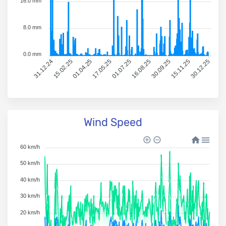
16.0 mm
8.0 mm
0.0 mm
15.02.25
01.04.25
01.07.25
16.08.25
15.11.25
30.12.25
31.12.24
17.05.25
30.09.25
Wind Speed
60 km/h
50 km/h
40 km/h
30 km/h
20 km/h