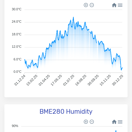
30.0°C
24.0°C
18.0°C
12.0°C
6.0°C
0.0°C
31.12.24
15.02.25
01.04.25
17.05.25
01.07.25
16.08.25
30.09.25
15.11.25
30.12.25
BME280 Humidity
90%