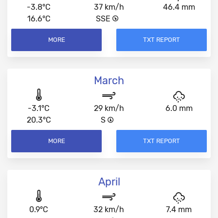
-3.8°C
37 km/h
46.4 mm
16.6°C
SSE
MORE
TXT REPORT
March
-3.1°C
29 km/h
6.0 mm
20.3°C
S
MORE
TXT REPORT
April
0.9°C
32 km/h
7.4 mm