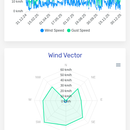
10 km/h
0 km/h
31.12.24
15.02.25
01.04.25
17.05.25
01.07.25
16.08.25
30.09.25
15.11.25
30.12.25
Wind Speed
Gust Speed
Wind Vector
N
60 km/h
50 km/h
NW
NE
40 km/h
30 km/h
20 km/h
10 km/h
W
E
0 km/h
SW
SE