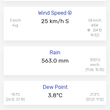
Wind Speed
25 km/h S
3 km/h
58 km/h
Avg
WSW
(04.10.
14:32)
Rain
563.0 mm
13107.0
mm/h
(11.06. 15:35)
Dew Point
3.8°C
-10.1°C
21.3°C
(26.12. 07:19)
(01.07. 11:12)