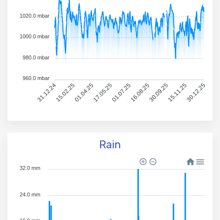
1020.0 mbar
1000.0 mbar
980.0 mbar
960.0 mbar
31.12.24
15.02.25
01.04.25
17.05.25
01.07.25
16.08.25
30.09.25
15.11.25
30.12.25
Rain
32.0 mm
24.0 mm