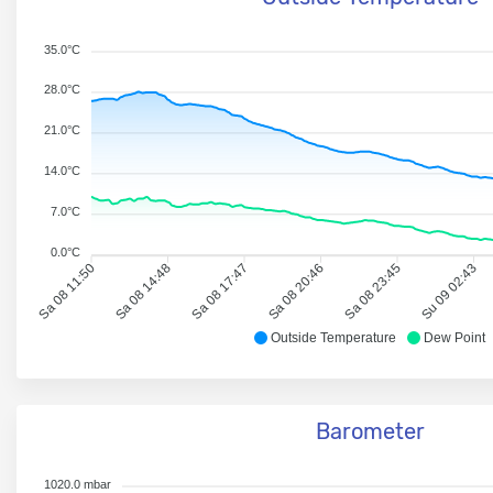
35.0°C
28.0°C
21.0°C
14.0°C
7.0°C
0.0°C
Sa 08 11:50
Sa 08 14:48
Sa 08 17:47
Sa 08 20:46
Sa 08 23:45
Su 09 02:43
Outside Temperature
Dew Point
Barometer
1020.0 mbar