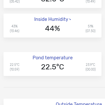
(05:42)
(13:49)
Inside Humidity
44%
43%
51%
(13:46)
(07:30)
Pond temperature
22.5°C
22.5°C
23.9°C
(10:59)
(00:00)
Outside Temperature