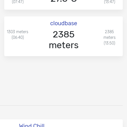
(07:47)
(13:47)
cloudbase
2385
1303 meters
2385
(06:40)
meters
meters
(13:50)
Wind Chill