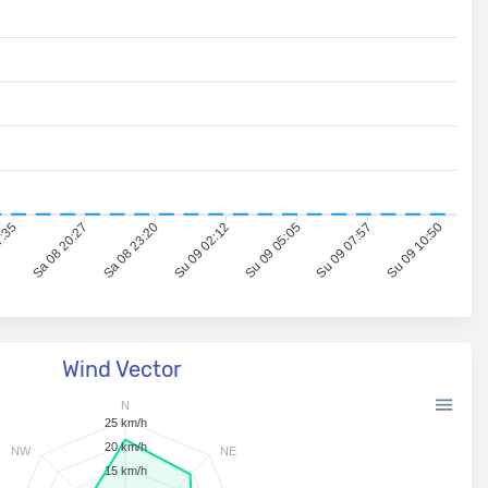
7:35
Sa 08 20:27
Sa 08 23:20
Su 09 02:12
Su 09 05:05
Su 09 07:57
Su 09 10:50
Wind Vector
N
25 km/h
20 km/h
NW
NE
15 km/h