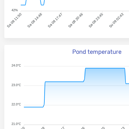
42%
Sa 08 11:50
Sa 08 14:48
Sa 08 17:47
Sa 08 20:46
Sa 08 23:45
Su 09 02:43
Pond temperature
24.0°C
23.0°C
22.0°C
21.0°C