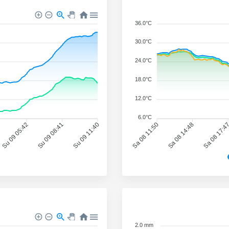
36.0°C
30.0°C
24.0°C
18.0°C
12.0°C
6.0°C
Su 09 05:42
Su 09 08:41
Su 09 11:40
Sa 08 11:50
Sa 08 14:48
Sa 08 17:4
2.0 mm