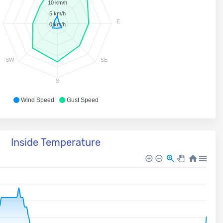
10 km/h
5 km/h
E
0 km/h
SW
SE
S
Wind Speed
Gust Speed
Inside Temperature