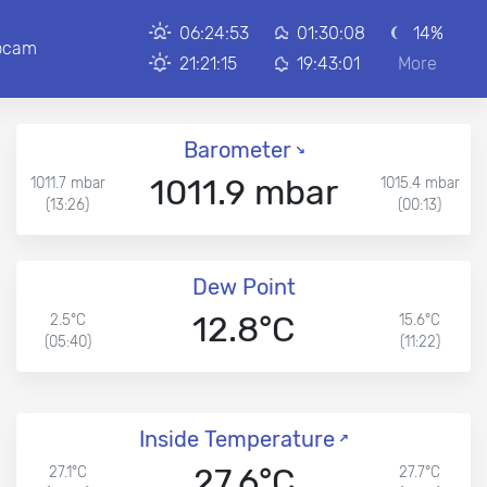
06:24:53
01:30:08
14%
bcam
21:21:15
19:43:01
More
Barometer
1011.9 mbar
1011.7 mbar
1015.4 mbar
(13:26)
(00:13)
Dew Point
12.8°C
2.5°C
15.6°C
(05:40)
(11:22)
Inside Temperature
27.6°C
27.1°C
27.7°C