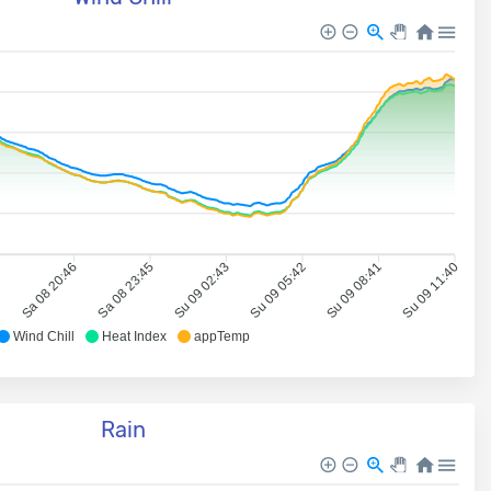
7
Sa 08 20:46
Sa 08 23:45
Su 09 02:43
Su 09 05:42
Su 09 08:41
Su 09 11:40
Wind Chill
Heat Index
appTemp
Rain