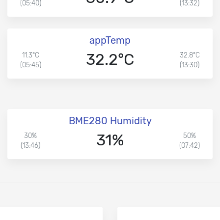
(05:40)
(13:32)
appTemp
32.2°C
11.3°C
32.8°C
(05:45)
(13:30)
BME280 Humidity
31%
30%
50%
(13:46)
(07:42)