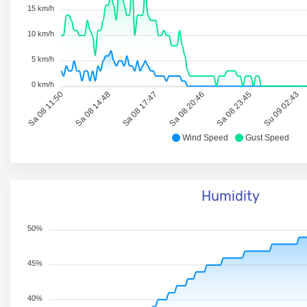
15 km/h
10 km/h
5 km/h
0 km/h
Sa 08 11:50
Sa 08 14:48
Sa 08 17:47
Sa 08 20:46
Sa 08 23:45
Su 09 02:43
Wind Speed
Gust Speed
Humidity
50%
45%
40%