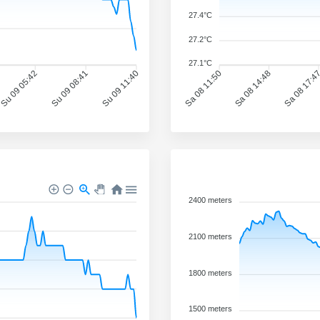
27.4°C
27.2°C
27.1°C
Su 09 05:42
Su 09 08:41
Su 09 11:40
Sa 08 11:50
Sa 08 14:48
Sa 08 17:4
2400 meters
2100 meters
1800 meters
1500 meters