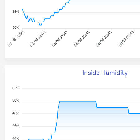
35%
30%
Sa 08 11:50
Sa 08 14:48
Sa 08 17:47
Sa 08 20:46
Sa 08 23:45
Su 09 02:43
Inside Humidity
52%
50%
48%
46%
44%