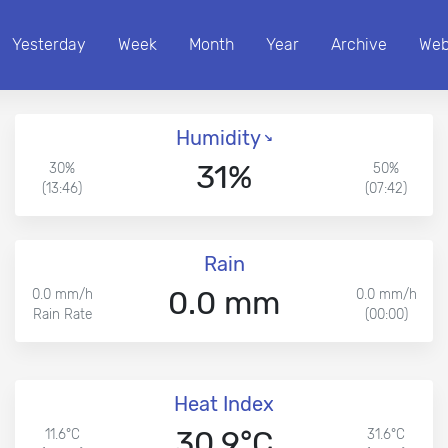
Yesterday
Week
Month
Year
Archive
We
Humidity
31%
30%
50%
(13:46)
(07:42)
Rain
0.0 mm
0.0 mm/h
0.0 mm/h
Rain Rate
(00:00)
Heat Index
30.9°C
11.6°C
31.6°C