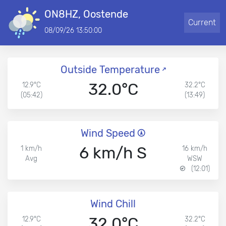
ON8HZ, Oostende
Current
08/09/26 13:50:00
Outside Temperature
32.0°C
12.9°C
32.2°C
(05:42)
(13:49)
Wind Speed
6 km/h S
1 km/h
16 km/h
Avg
WSW
(12:01)
Wind Chill
32.0°C
12.9°C
32.2°C